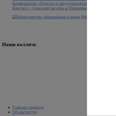
Конференция «Прогноз и предупреждение удароопасност
Конгресс «Азовский бассейн и Приазовье: стратегически
Наши коллеги:
Главная страница
Об институте