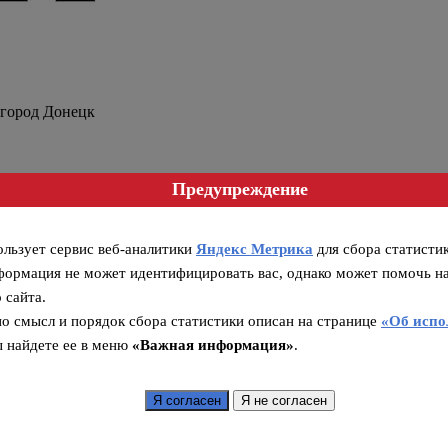
 город Донецк
Предупреждение
ользует сервис веб-аналитики
Яндекс Метрика
для сбора статисти
формация не может идентифицировать вас, однако может помочь н
 сайта.
о смысл и порядок сбора статистики описан на странице
«Об испо
и явлениями в шахтах
а
ы найдете ее в меню
«Важная информация»
.