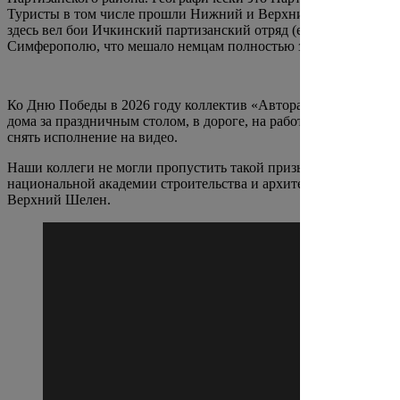
Туристы в том числе прошли Нижний и Верхний Кок-Асан, пол
здесь вел бои Ичкинский партизанский отряд (его командиро
Симферополю, что мешало немцам полностью захватить Крым.
Ко Дню Победы в 2026 году коллектив «Авторадио» продолж
дома за праздничным столом, в дороге, на работе, в любой точ
снять исполнение на видео.
Наши коллеги не могли пропустить такой призыв. Вся туристич
национальной академии строительства и архитектуры и сотру
Верхний Шелен.