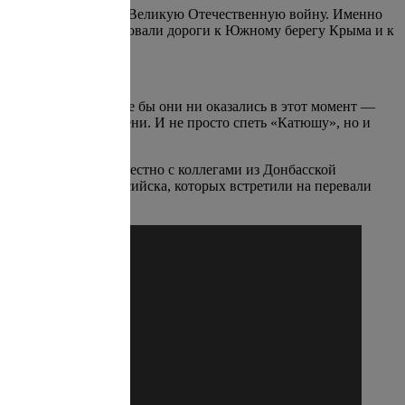
иям в этом районе в Великую Отечественную войну. Именно
их отрядов контролировали дороги к Южному берегу Крыма и к
звали слушателей, где бы они ни оказались в этот момент —
по московскому времени. И не просто спеть «Катюшу», но и
 спев «Катюшу» совместно с коллегами из Донбасской
нбурга и Ханты-Мансийска, которых встретили на перевали