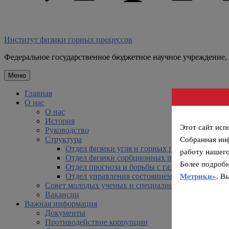
Институт физики горных процессов
Федеральное государственное бюджетное научное учреждение,
Меню
Главная
О нас
О нас
История
Этот сайт исп
Руководство
Структура
Собранная ин
Отдел физики угля и горных пород
работу нашего
Отдел физики сорбционных процессов
Более подробн
Отдел прогноза и борьбы с газодинамическим
Отдел управления состоянием горного массив
Метрики»
. В
Совет молодых ученых и специалистов
Вакансии
Важная информация
Документы
Противодействие коррупции