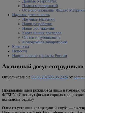
Данные о зарплатах
Планы мероприятий
Об использовании Яндекс Метрики
Научная деятельность
Научные тематики
Наши разработки
Наши достижения
Карта наших докладов
Статьи и публикации
Молодежная лаборатория
Контакты
Новости
Национальные проекты России
Активный досуг сотрудников институт
Опубликовано в
05.06.2026
05.06.2026
от
adminifgp
Прорывные идеи рождаются лишь в головах людей, способных 
ФГБНУ «Институт физики горных процессов» был организов
активному отдыху.
Одна из устоявшихся традиций клуба —
ежегодные майские 
Партизанского района. Географически это Партизанские тропы