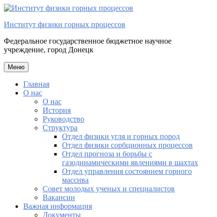
Перейти
к
Институт физики горных процессов
содержимому
Федеральное государственное бюджетное научное
учреждение, город Донецк
Меню
Главная
О нас
О нас
История
Руководство
Структура
Отдел физики угля и горных пород
Отдел физики сорбционных процессов
Отдел прогноза и борьбы с
газодинамическими явлениями в шахтах
Отдел управления состоянием горного
массива
Совет молодых ученых и специалистов
Вакансии
Важная информация
Документы