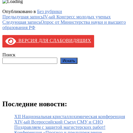
Опубликовано в
Без рубрики
Навигация
Предыдущая запись
IV-ый Конгресс молодых ученых
Следующая запись
Опрос от Министерства науки и высшего
по
образования РФ
записям
ВЕРСИЯ ДЛЯ СЛАБОВИДЯЩИХ
Поиск
Искать
Последние новости:
XII Национальная кристаллохимическая конференция
XIV-ый Всероссийский Съезд СМУ и СНО
Поздравляем с защитой магистерских работ!
Конференция «Прогноз и предупреждение