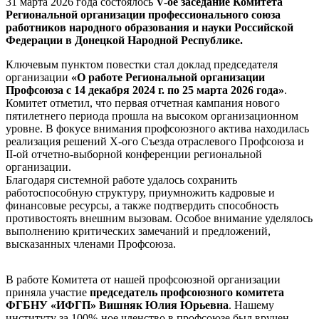
31 марта 2026 года состоялось
V-ое заседание Комитета
Региональной организации профессионального союза
работников народного образования и науки Российской
Федерации в Донецкой Народной Республике.
Ключевым пунктом повестки стал доклад председателя
организации
«О работе Региональной организации
Профсоюза с 14 декабря 2024 г. по 25 марта 2026 года»
.
Комитет отметил, что первая отчетная кампания нового
пятилетнего периода прошла на высоком организационном
уровне. В фокусе внимания профсоюзного актива находилась
реализация решений X-ого Съезда отраслевого Профсоюза и
II-ой отчетно-выборной конференции региональной
организации.
Благодаря системной работе удалось сохранить
работоспособную структуру, приумножить кадровые и
финансовые ресурсы, а также подтвердить способность
противостоять внешним вызовам. Особое внимание уделялось
выполнению критических замечаний и предложений,
высказанных членами Профсоюза.
В работе Комитета от нашей профсоюзной организации
приняла участие
председатель профсоюзного комитета
ФГБНУ «ИФГП» Вишняк Юлия Юрьевна
. Нашему
институту за 100%-ное членство в профсоюзе был вручен