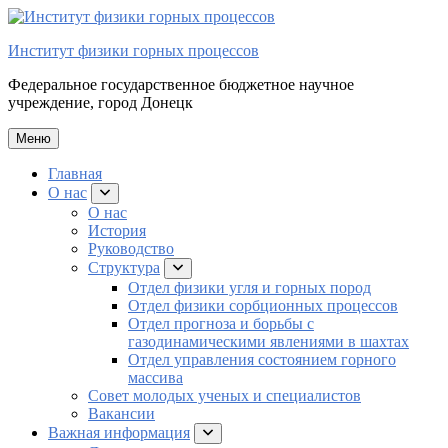
Перейти
к
Институт физики горных процессов
содержимому
Федеральное государственное бюджетное научное
учреждение, город Донецк
Меню
Главная
О нас
раскрыть
подменю
О нас
История
Руководство
Структура
раскрыть
подменю
Отдел физики угля и горных пород
Отдел физики сорбционных процессов
Отдел прогноза и борьбы с
газодинамическими явлениями в шахтах
Отдел управления состоянием горного
массива
Совет молодых ученых и специалистов
Вакансии
Важная информация
раскрыть
подменю