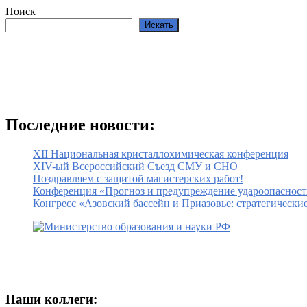
Поиск
Искать
Последние новости:
XII Национальная кристаллохимическая конференция
XIV-ый Всероссийский Съезд СМУ и СНО
Поздравляем с защитой магистерских работ!
Конференция «Прогноз и предупреждение удароопасност
Конгресс «Азовский бассейн и Приазовье: стратегически
Наши коллеги: