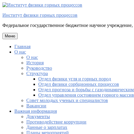
Перейти
к
Институт физики горных процессов
содержимому
Федеральное государственное бюджетное научное учреждение,
Меню
Главная
О нас
О нас
История
Руководство
Структура
Отдел физики угля и горных пород
Отдел физики сорбционных процессов
Отдел прогноза и борьбы с газодинамическим
Отдел управления состоянием горного массив
Совет молодых ученых и специалистов
Вакансии
Важная информация
Документы
Противодействие коррупции
Данные о зарплатах
Планы мероприятий