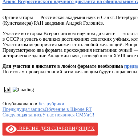
Анонс Всероссийского научного диктанта на официальном 
Организаторы — Российская академия наук и Санкт-Петербург
(Кунсткамера) РАН академик Андрей Головнёв.
Участие во втором Всероссийском научном диктанте — это отл
в СССР и узнать о великих достижениях советских учёных, ко
Участником мероприятия может стать любой желающий. Вопрос
Предусмотрено два формата прохождения испытания: очный — 
историческое здание Академии наук, возведённое в XVIII веке
Для участия в диктанте в любом формате необходима
предв
По итогам проверки знаний всем желающим будут направлены 
Опубликовано в
Без рубрики
Навигация
Предыдущая запись
Обучение в Школе RT
Следующая запись
У нас появился СМУиС!
по
записям
ВЕРСИЯ ДЛЯ СЛАБОВИДЯЩИХ