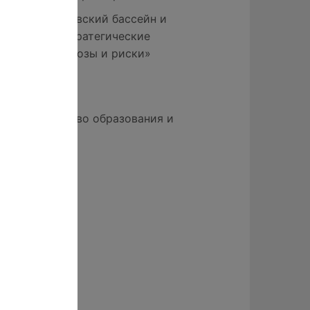
Конгресс «Азовский бассейн и
Приазовье: стратегические
проблемы, угрозы и риски»