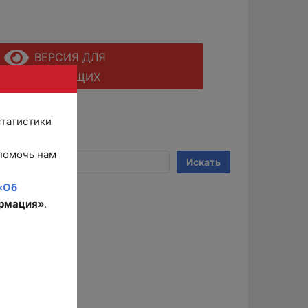
ВЕРСИЯ ДЛЯ
СЛАБОВИДЯЩИХ
статистики
Поиск
помочь нам
Искать
«Об
рмация»
.