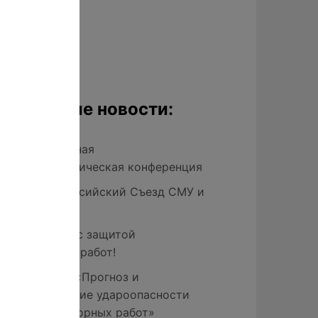
Последние новости:
XII Национальная
кристаллохимическая конференция
XIV-ый Всероссийский Съезд СМУ и
СНО
Поздравляем с защитой
магистерских работ!
Конференция «Прогноз и
предупреждение удароопасности
при ведении горных работ»