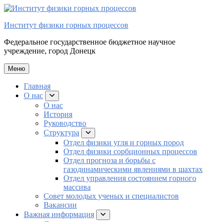
Перейти
к
Институт физики горных процессов
содержимому
Федеральное государственное бюджетное научное
учреждение, город Донецк
Меню
Главная
О нас
раскрыть
подменю
О нас
История
Руководство
Структура
раскрыть
подменю
Отдел физики угля и горных пород
Отдел физики сорбционных процессов
Отдел прогноза и борьбы с
газодинамическими явлениями в шахтах
Отдел управления состоянием горного
массива
Совет молодых ученых и специалистов
Вакансии
Важная информация
раскрыть
подменю