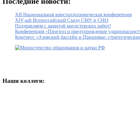
Последние новости:
XII Национальная кристаллохимическая конференция
XIV-ый Всероссийский Съезд СМУ и СНО
Поздравляем с защитой магистерских работ!
Конференция «Прогноз и предупреждение удароопасност
Конгресс «Азовский бассейн и Приазовье: стратегически
Наши коллеги: