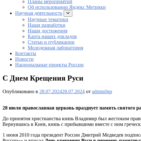
Планы мероприятий
Об использовании Яндекс Метрики
Научная деятельность
раскрыть
подменю
Научные тематики
Наши разработки
Наши достижения
Карта наших докладов
Статьи и публикации
Молодежная лаборатория
Контакты
Новости
Национальные проекты России
С Днем Крещения Руси
Опубликовано в
28.07.2024
28.07.2024
от
adminifgp
28 июля православная церковь празднует память святого р
До принятия христианства князь Владимир был жестоким прави
Вернувшись в Киев, князь с прибывшими вместе с ним греческ
1 июня 2010 года президент России Дмитрий Медведев подписа
России»» и вписал
День крещения Руси в перечень памятны