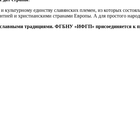
 культурному единству славянских племен, из которых состояла
тией и христианскими странами Европы. А для простого народа
вославными традициями. ФГБНУ «ИФГП» присоединяется к п