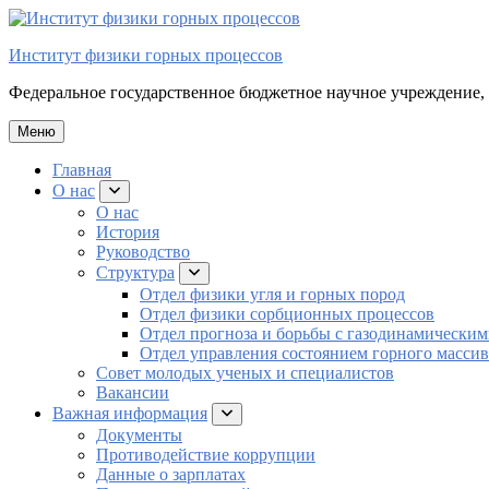
Перейти
к
Институт физики горных процессов
содержимому
Федеральное государственное бюджетное научное учреждение,
Меню
Главная
О нас
раскрыть
подменю
О нас
История
Руководство
Структура
раскрыть
подменю
Отдел физики угля и горных пород
Отдел физики сорбционных процессов
Отдел прогноза и борьбы с газодинамическим
Отдел управления состоянием горного массив
Совет молодых ученых и специалистов
Вакансии
Важная информация
раскрыть
подменю
Документы
Противодействие коррупции
Данные о зарплатах