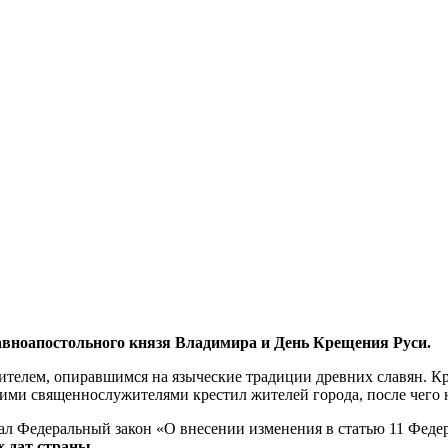
авноапостольного князя Владимира и День Крещения Руси.
телем, опиравшимся на языческие традиции древних славян. Кре
ими священнослужителями крестил жителей города, после чего н
л Федеральный закон «О внесении изменения в статью 11 Федер
х дат страны
.