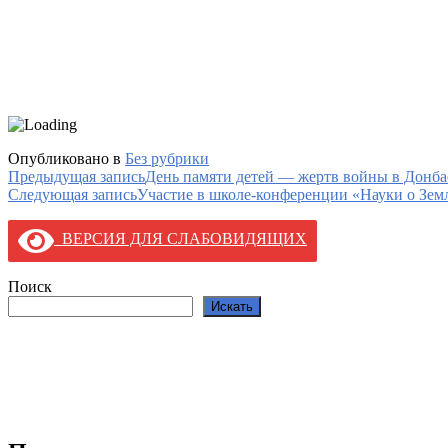
Опубликовано в
Без рубрики
Навигация
Предыдущая запись
День памяти детей — жертв войны в Донба
Следующая запись
Участие в школе-конференции «Науки о Зем
по
записям
ВЕРСИЯ ДЛЯ СЛАБОВИДЯЩИХ
Поиск
Искать