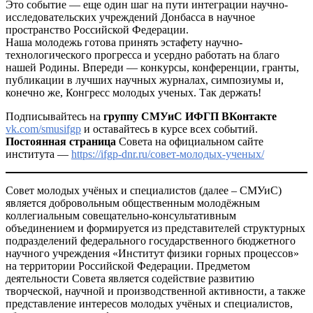
Это событие — еще один шаг на пути интеграции научно-
исследовательских учреждений Донбасса в научное
пространство Российской Федерации.
Наша молодежь готова принять эстафету научно-
технологического прогресса и усердно работать на благо
нашей Родины. Впереди — конкурсы, конференции, гранты,
публикации в лучших научных журналах, симпозиумы и,
конечно же, Конгресс молодых ученых. Так держать!
Подписывайтесь на
группу СМУиС ИФГП ВКонтакте
vk.com/smusifgp
и оставайтесь в курсе всех событий.
Постоянная страница
Совета на официальном сайте
института —
https://ifgp-dnr.ru/совет-молодых-ученых/
Совет молодых учёных и специалистов (далее – СМУиС)
является добровольным общественным молодёжным
коллегиальным совещательно-консультативным
объединением и формируется из представителей структурных
подразделений федерального государственного бюджетного
научного учреждения «Институт физики горных процессов»
на территории Российской Федерации. Предметом
деятельности Совета является содействие развитию
творческой, научной и производственной активности, а также
представление интересов молодых учёных и специалистов,