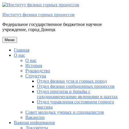
Перейти
к
Институт физики горных процессов
содержимому
Федеральное государственное бюджетное научное
учреждение, город Донецк
Меню
Главная
О нас
О нас
История
Руководство
Структура
Отдел физики угля и горных пород
Отдел физики сорбционных процессов
Отдел прогноза и борьбы с
газодинамическими явлениями в шахтах
Отдел управления состоянием горного
массива
Совет молодых ученых и специалистов
Вакансии
Важная информация
Документы