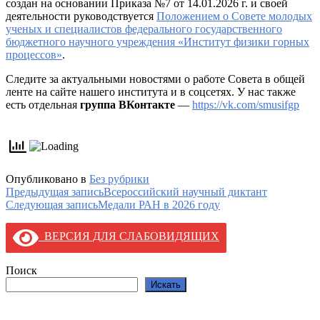
создан на основании Приказа №7 от 14.01.2026 г. и своей
деятельности руководствуется
Положением о Совете молодых
ученых и специалистов федерального государственного
бюджетного научного учреждения «Институт физики горных
процессов»
.
Следите за актуальными новостями о работе Совета в общей
ленте на сайте нашего института и в соцсетях. У нас также
есть отдельная
группа ВКонтакте
—
https://vk.com/smusifgp
Опубликовано в
Без рубрики
Навигация
Предыдущая запись
Всероссийский научный диктант
Следующая запись
Медали РАН в 2026 году
по
записям
ВЕРСИЯ ДЛЯ СЛАБОВИДЯЩИХ
Поиск
Искать