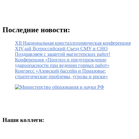
Последние новости:
XII Национальная кристаллохимическая конференция
XIV-ый Всероссийский Съезд СМУ и СНО
Поздравляем с защитой магистерских работ!
Конференция «Прогноз и предупреждение
удароопасности при ведении горных работ»
Конгресс «Азовский бассейн и Приазовье:
стратегические проблемы, угрозы и риски»
Наши коллеги: