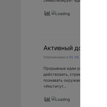
символизирует единство нашей с
Активный досуг сотр
Опубликовано в
05.06.2026
Прорывные идеи рождаются лишь
действовать, стремящихся к по
познавать окружающий мир. Та
«Институт…