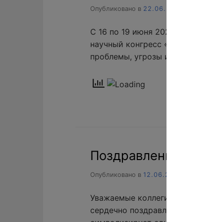
Опубликовано в
22.06.2026
С 16 по 19 июня 2026 года в г.
научный конгресс «Азовский бас
проблемы, угрозы и риски», об
Поздравление с Дне
Опубликовано в
12.06.2026
Уважаемые коллеги, партнёры и 
сердечно поздравляем вас с Дн