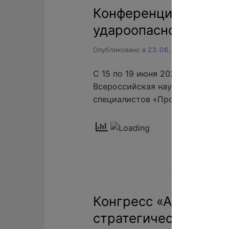
Конференция «Прогн
удароопасности при
Опубликовано в
23.06.2026
С 15 по 19 июня 2026 года в г. 
Всероссийская научно-техничес
специалистов «Прогноз и пред
Конгресс «Азовский 
стратегические проб