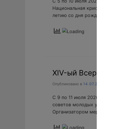
С 5 по 10 июля 2026 года в г. А
Национальная кристаллохимичес
летию со дня рождения Ю.Т. Ст
XIV-ый Всероссийск
Опубликовано в
14.07.2026
С 9 по 11 июля 2026 года в Ско
советов молодых ученых и студ
Организатором мероприятия вы