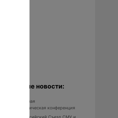
Последние новости:
XII Национальная
кристаллохимическая конференция
XIV-ый Всероссийский Съезд СМУ и