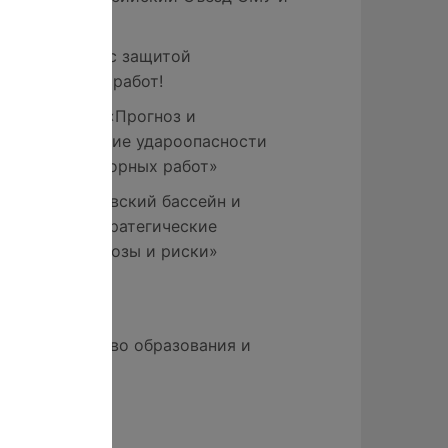
СНО
Поздравляем с защитой
магистерских работ!
Конференция «Прогноз и
предупреждение удароопасности
при ведении горных работ»
Конгресс «Азовский бассейн и
Приазовье: стратегические
проблемы, угрозы и риски»