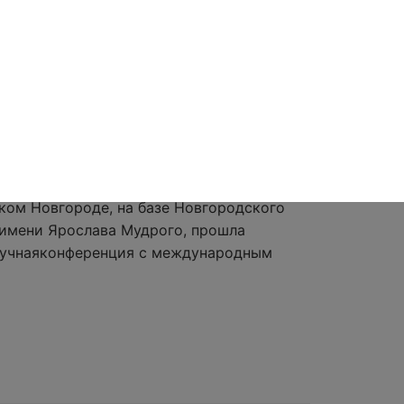
ции «Химическая
нетика»
иком Новгороде, на базе Новгородского
 имени Ярослава Мудрого, прошла
аучнаяконференция с международным