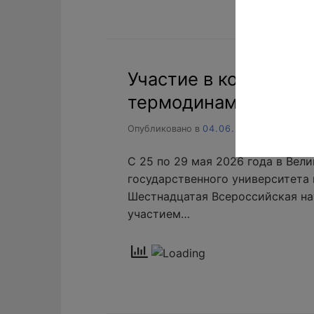
Участие в конферен
термодинамика и ки
Опубликовано в
04.06.2026
С 25 по 29 мая 2026 года в Вел
государственного университета
Шестнадцатая Всероссийская н
участием…